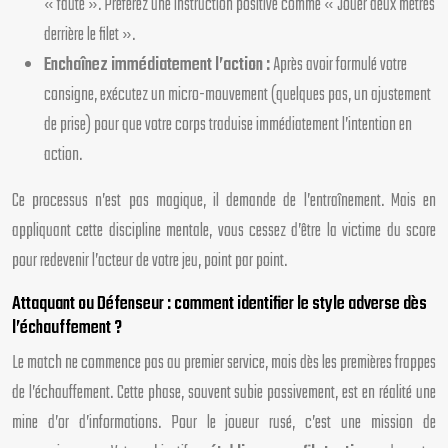
« faute ». Préférez une instruction positive comme « Jouer deux mètres
derrière le filet ».
Enchaînez immédiatement l’action :
Après avoir formulé votre
consigne, exécutez un micro-mouvement (quelques pas, un ajustement
de prise) pour que votre corps traduise immédiatement l’intention en
action.
Ce processus n’est pas magique, il demande de l’entraînement. Mais en
appliquant cette discipline mentale, vous cessez d’être la victime du score
pour redevenir l’acteur de votre jeu, point par point.
Attaquant ou Défenseur : comment identifier le style adverse dès
l’échauffement ?
Le match ne commence pas au premier service, mais dès les premières frappes
de l’échauffement. Cette phase, souvent subie passivement, est en réalité une
mine d’or d’informations. Pour le joueur rusé, c’est une mission de