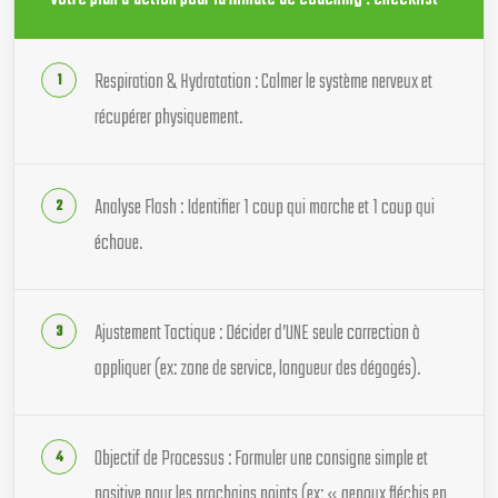
Votre plan d’action pour la minute de coaching : checklist
Respiration & Hydratation : Calmer le système nerveux et
récupérer physiquement.
Analyse Flash : Identifier 1 coup qui marche et 1 coup qui
échoue.
Ajustement Tactique : Décider d’UNE seule correction à
appliquer (ex: zone de service, longueur des dégagés).
Objectif de Processus : Formuler une consigne simple et
positive pour les prochains points (ex: « genoux fléchis en