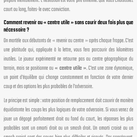
préparé mentalement. L’hésitation est votre pire ennemie. Que vous choisissiez
court ou long, faites-le avec conviction.
Comment revenir au « centre utile » sans courir deux fois plus que
nécessaire ?
On martèle aux débutants de « revenir au centre » après chaque frappe. C’est
une platitude qui, appliquée à la lettre, vous fera parcourir des kilomètres
inutiles. Le joueur expérimenté ne retourne pas au centre géographique du
terrain, mais se positionne au
« centre utile »
. C’est une zone dynamique,
un point d’équilibre qui change constamment en fonction de votre dernier
coup et des options les plus probables de l’adversaire.
Le principe est simple : votre position de remplacement doit couvrir de manière
équidistante les coups les plus logiques de votre adversaire. Si vous venez de
jouer un dégagé parfaitement droit au fond du court, les réponses les plus
probables sont un amorti droit ou un smash droit. Un amorti croisé ou un