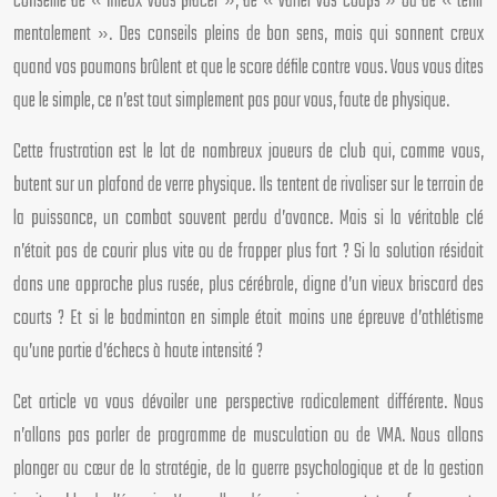
conseillé de « mieux vous placer », de « varier vos coups » ou de « tenir
mentalement ». Des conseils pleins de bon sens, mais qui sonnent creux
quand vos poumons brûlent et que le score défile contre vous. Vous vous dites
que le simple, ce n’est tout simplement pas pour vous, faute de physique.
Cette frustration est le lot de nombreux joueurs de club qui, comme vous,
butent sur un plafond de verre physique. Ils tentent de rivaliser sur le terrain de
la puissance, un combat souvent perdu d’avance. Mais si la véritable clé
n’était pas de courir plus vite ou de frapper plus fort ? Si la solution résidait
dans une approche plus rusée, plus cérébrale, digne d’un vieux briscard des
courts ? Et si le badminton en simple était moins une épreuve d’athlétisme
qu’une partie d’échecs à haute intensité ?
Cet article va vous dévoiler une perspective radicalement différente. Nous
n’allons pas parler de programme de musculation ou de VMA. Nous allons
plonger au cœur de la stratégie, de la guerre psychologique et de la gestion