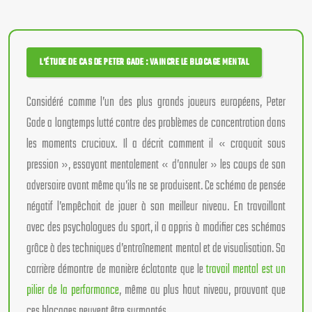
L’ÉTUDE DE CAS DE PETER GADE : VAINCRE LE BLOCAGE MENTAL
Considéré comme l’un des plus grands joueurs européens, Peter
Gade a longtemps lutté contre des problèmes de concentration dans
les moments cruciaux. Il a décrit comment il « craquait sous
pression », essayant mentalement « d’annuler » les coups de son
adversaire avant même qu’ils ne se produisent. Ce schéma de pensée
négatif l’empêchait de jouer à son meilleur niveau. En travaillant
avec des psychologues du sport, il a appris à modifier ces schémas
grâce à des techniques d’entraînement mental et de visualisation. Sa
carrière démontre de manière éclatante que le
travail mental est un
pilier de la performance
, même au plus haut niveau, prouvant que
ces blocages peuvent être surmontés.