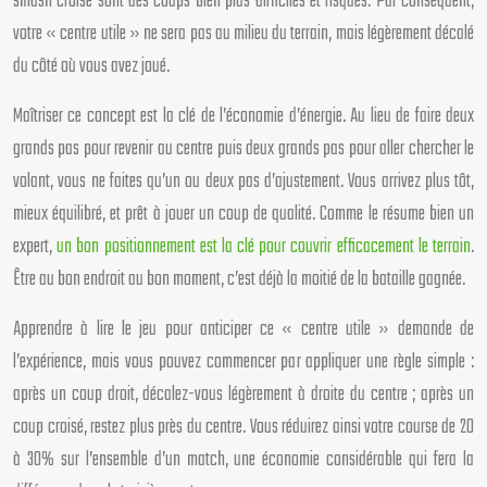
smash croisé sont des coups bien plus difficiles et risqués. Par conséquent,
votre « centre utile » ne sera pas au milieu du terrain, mais légèrement décalé
du côté où vous avez joué.
Maîtriser ce concept est la clé de l’économie d’énergie. Au lieu de faire deux
grands pas pour revenir au centre puis deux grands pas pour aller chercher le
volant, vous ne faites qu’un ou deux pas d’ajustement. Vous arrivez plus tôt,
mieux équilibré, et prêt à jouer un coup de qualité. Comme le résume bien un
expert,
un bon positionnement est la clé pour couvrir efficacement le terrain
.
Être au bon endroit au bon moment, c’est déjà la moitié de la bataille gagnée.
Apprendre à lire le jeu pour anticiper ce « centre utile » demande de
l’expérience, mais vous pouvez commencer par appliquer une règle simple :
après un coup droit, décalez-vous légèrement à droite du centre ; après un
coup croisé, restez plus près du centre. Vous réduirez ainsi votre course de 20
à 30% sur l’ensemble d’un match, une économie considérable qui fera la