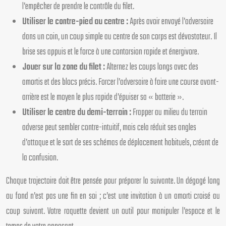
l’empêcher de prendre le contrôle du filet.
Utiliser le contre-pied au centre :
Après avoir envoyé l’adversaire
dans un coin, un coup simple au centre de son corps est dévastateur. Il
brise ses appuis et le force à une contorsion rapide et énergivore.
Jouer sur la zone du filet :
Alternez les coups longs avec des
amortis et des blocs précis. Forcer l’adversaire à faire une course avant-
arrière est le moyen le plus rapide d’épuiser sa « batterie ».
Utiliser le centre du demi-terrain :
Frapper au milieu du terrain
adverse peut sembler contre-intuitif, mais cela réduit ses angles
d’attaque et le sort de ses schémas de déplacement habituels, créant de
la confusion.
Chaque trajectoire doit être pensée pour préparer la suivante. Un dégagé long
au fond n’est pas une fin en soi ; c’est une invitation à un amorti croisé au
coup suivant. Votre raquette devient un outil pour manipuler l’espace et le