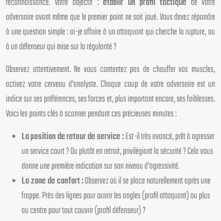
reconnaissance. Votre objectif :
établir un profil tactique
de votre
adversaire avant même que le premier point ne soit joué. Vous devez répondre
à une question simple : ai-je affaire à un attaquant qui cherche la rupture, ou
à un défenseur qui mise sur la régularité ?
Observez attentivement. Ne vous contentez pas de chauffer vos muscles,
activez votre cerveau d’analyste. Chaque coup de votre adversaire est un
indice sur ses préférences, ses forces et, plus important encore, ses faiblesses.
Voici les points clés à scanner pendant ces précieuses minutes :
La position de retour de service :
Est-il très avancé, prêt à agresser
un service court ? Ou plutôt en retrait, privilégiant la sécurité ? Cela vous
donne une première indication sur son niveau d’agressivité.
La zone de confort :
Observez où il se place naturellement après une
frappe. Près des lignes pour ouvrir les angles (profil attaquant) ou plus
au centre pour tout couvrir (profil défenseur) ?