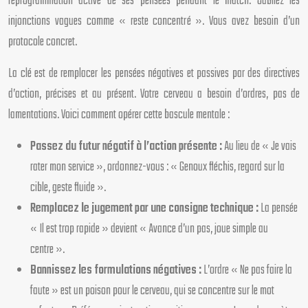
reprogrammation active de ses pensées pendant le match. Oubliez les
injonctions vagues comme « reste concentré ». Vous avez besoin d’un
protocole concret.
La clé est de remplacer les pensées négatives et passives par des directives
d’action, précises et au présent. Votre cerveau a besoin d’ordres, pas de
lamentations. Voici comment opérer cette bascule mentale :
Passez du futur négatif à l’action présente :
Au lieu de « Je vais
rater mon service », ordonnez-vous : « Genoux fléchis, regard sur la
cible, geste fluide ».
Remplacez le jugement par une consigne technique :
La pensée
« Il est trop rapide » devient « Avance d’un pas, joue simple au
centre ».
Bannissez les formulations négatives :
L’ordre « Ne pas faire la
faute » est un poison pour le cerveau, qui se concentre sur le mot