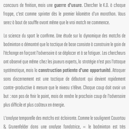
concours de finition, mais une
guerre d’usure
. Chercher le K.O. à chaque
frappe, c’est comme sprinter dès le premier kilomètre d’un marathon. Vous
serez à bout de souffle avant même que le vrai match ne commence.
La science du sport le confirme. Une étude sur la dynamique des matchs de
badminton a démontré que la tactique de base consiste à construire le gain de
l’échange en forçant l’adversaire à se déplacer et à se fatiguer. Les chercheurs
ont observé que même chez les joueurs experts, la stratégie n’est pas l’attaque
systématique, mais la
construction patiente d’une opportunité
. Attaquer
sans discernement est une tactique de débutant qui devient rapidement
contre-productive à mesure que le niveau s’élève. Chaque coup doit avoir un
but : non pas de finir le point, mais de rendre le prochain coup de l’adversaire
plus difficile et plus coûteux en énergie.
L’analyse temporelle des matchs est éclairante. Comme le soulignent Couartou
& Grunenfelder dans une analyse fondatrice, « le badminton est très