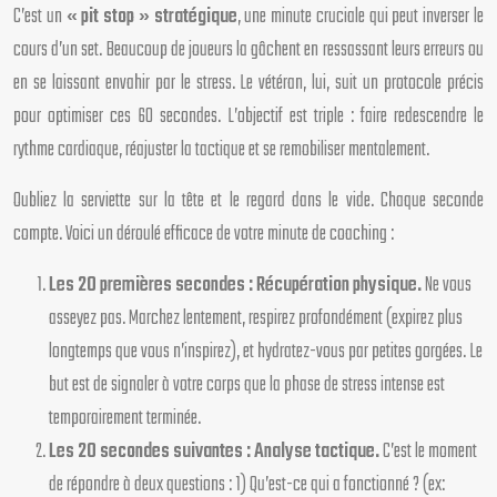
C’est un
« pit stop » stratégique
, une minute cruciale qui peut inverser le
cours d’un set. Beaucoup de joueurs la gâchent en ressassant leurs erreurs ou
en se laissant envahir par le stress. Le vétéran, lui, suit un protocole précis
pour optimiser ces 60 secondes. L’objectif est triple : faire redescendre le
rythme cardiaque, réajuster la tactique et se remobiliser mentalement.
Oubliez la serviette sur la tête et le regard dans le vide. Chaque seconde
compte. Voici un déroulé efficace de votre minute de coaching :
Les 20 premières secondes : Récupération physique.
Ne vous
asseyez pas. Marchez lentement, respirez profondément (expirez plus
longtemps que vous n’inspirez), et hydratez-vous par petites gorgées. Le
but est de signaler à votre corps que la phase de stress intense est
temporairement terminée.
Les 20 secondes suivantes : Analyse tactique.
C’est le moment
de répondre à deux questions : 1) Qu’est-ce qui a fonctionné ? (ex: