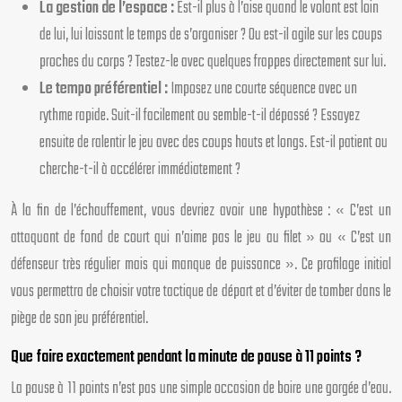
La gestion de l’espace :
Est-il plus à l’aise quand le volant est loin
de lui, lui laissant le temps de s’organiser ? Ou est-il agile sur les coups
proches du corps ? Testez-le avec quelques frappes directement sur lui.
Le tempo préférentiel :
Imposez une courte séquence avec un
rythme rapide. Suit-il facilement ou semble-t-il dépassé ? Essayez
ensuite de ralentir le jeu avec des coups hauts et longs. Est-il patient ou
cherche-t-il à accélérer immédiatement ?
À la fin de l’échauffement, vous devriez avoir une hypothèse : « C’est un
attaquant de fond de court qui n’aime pas le jeu au filet » ou « C’est un
défenseur très régulier mais qui manque de puissance ». Ce profilage initial
vous permettra de choisir votre tactique de départ et d’éviter de tomber dans le
piège de son jeu préférentiel.
Que faire exactement pendant la minute de pause à 11 points ?
La pause à 11 points n’est pas une simple occasion de boire une gorgée d’eau.